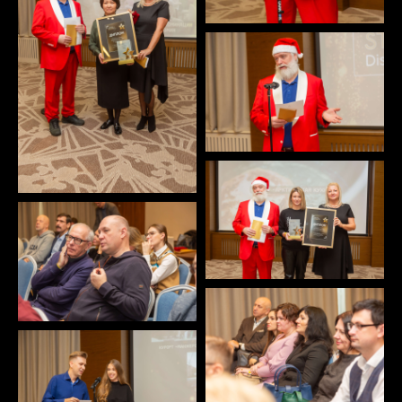
КОНТАКТЫ
Телефон
+7 495 665 73 04
E-mail
premiya@discovery-mag.ru
© 2026 Национальная экспертная премия GOLD STARS
Discovery. GOLD STARS – Золотые звёзды.
Discovery – журнал Discovery, зарегистрированный товарный
знак.
Организатор премии: ООО «ИД «ДИСКАВЕРИ», ИНН
7721588455 ОГРН 5077746881780.
Юридический адрес: г. Москва, Волгоградский просп., д.43,
корп.3, пом. XXXIII, ком. 15Д