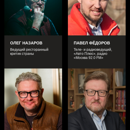
© 2026 Национальная экспертная премия GOLD STARS
Discovery. GOLD STARS – Золотые звёзды.
Discovery – журнал Discovery, зарегистрированный товарный
знак.
Организатор премии: ООО «ИД «ДИСКАВЕРИ», ИНН
7721588455 ОГРН 5077746881780.
Юридический адрес: г. Москва, Волгоградский просп., д.43,
корп.3, пом. XXXIII, ком. 15Д
ОЛЕГ НАЗАРОВ
ПАВЕЛ ФЁДОРОВ
Ведущий ресторанный
Теле- и радиоведущий,
критик страны
«Авто Плюс», радио
«Москва 92.0 FM»