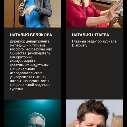
НАТАЛИЯ БЕЛЯКОВА
НАТАЛИЯ ШТАЕВА
Директор департамента
Главный редактор журнала
КОНТАКТЫ
экспедиций и туризма
Discovery
Русского Географического
Общества, руководитель
Лаборатории
Телефон
коммуникаций в
+7 495 665 73 04
креативных индустриях
Национального
исследовательского
университета Высшей
E-mail
Школы Экономики, член
premiya@discovery-mag.ru
Национальной академии
туризма