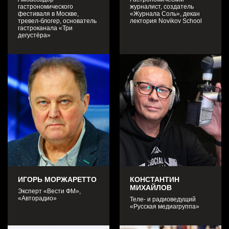
гастрономического
журналист, создатель
фестиваля в Москве,
«Журнала Соль», декан
тревел-блогер, основатель
лектория Novikov School
гастроканала «Три
дегустёра»
ИГОРЬ МОРЖАРЕТТО
КОНСТАНТИН
МИХАЙЛОВ
Эксперт «Вести ФМ»,
«Авторадио»
Теле- и радиоведущий
«Русская медиагруппа»